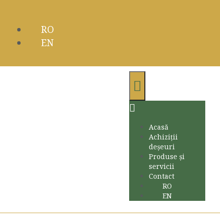
RO
EN
Acasă
Achiziții
deșeuri
Produse și
servicii
Contact
RO
EN